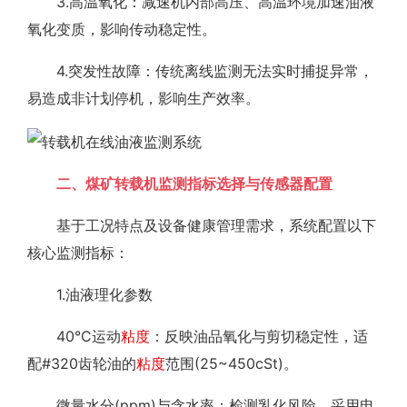
3.高温氧化：减速机内部高压、高温环境加速油液
氧化变质，影响传动稳定性。
4.突发性故障：传统离线监测无法实时捕捉异常，
易造成非计划停机，影响生产效率。
二、煤矿转载机监测指标选择与传感器配置
基于工况特点及设备健康管理需求，系统配置以下
核心监测指标：
1.油液理化参数
40°C运动
粘度
：反映油品氧化与剪切稳定性，适
配#320齿轮油的
粘度
范围(25~450cSt)。
微量水分(ppm)与含水率：检测乳化风险，采用电