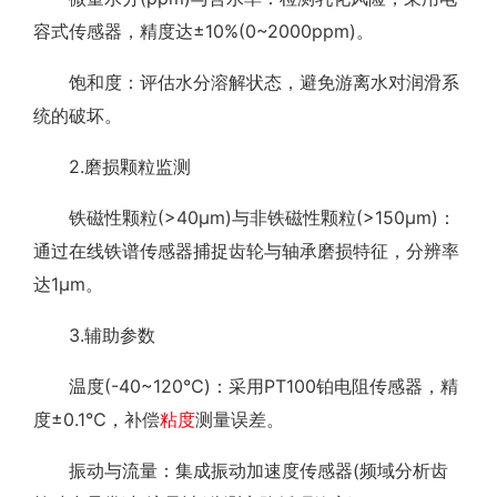
容式传感器，精度达±10%(0~2000ppm)。
饱和度：评估水分溶解状态，避免游离水对润滑系
统的破坏。
2.磨损颗粒监测
铁磁性颗粒(>40μm)与非铁磁性颗粒(>150μm)：
通过在线铁谱传感器捕捉齿轮与轴承磨损特征，分辨率
达1μm。
3.辅助参数
温度(-40~120℃)：采用PT100铂电阻传感器，精
度±0.1℃，补偿
粘度
测量误差。
振动与流量：集成振动加速度传感器(频域分析齿