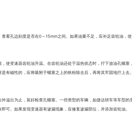
查看孔边刻度是否在0～15mm之间。如果油量不足，应补足齿轮油，
离，使变速器齿轮油升温。在齿轮油还处于温热状态时，拧下放油孔螺塞
塞是有磁性的，应将吸附于螺塞之上的铁粉除去后，再将其牢固地拧上去
向外溢出为止，装好检查孔螺塞。一些类型的车辆，如捷达轿车等车型的
象即可。如果发现变速器有渗漏现象，应修复渗漏部位，并添加齿轮油。