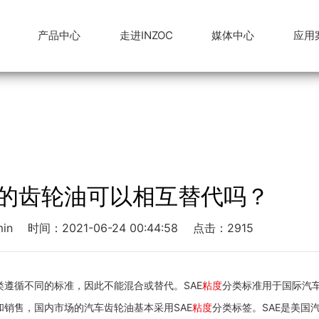
产品中心
走进INZOC
媒体中心
应用
监测系统
动态
舶港口
公司架构
行业新闻
煤炭能源
防爆在线油液监测系统
专家团队
技术交流
水泥重工
资质荣誉
便携油品检测仪器
监测系统百科
工程机械
专利证书
的齿轮油可以相互替代吗？
in
时间：2021-06-24 00:44:58
点击：2915
遵循不同的标准，因此不能混合或替代。SAE
粘度
分类标准用于国际汽
销售，国内市场的汽车齿轮油基本采用SAE
粘度
分类标签。SAE是美国