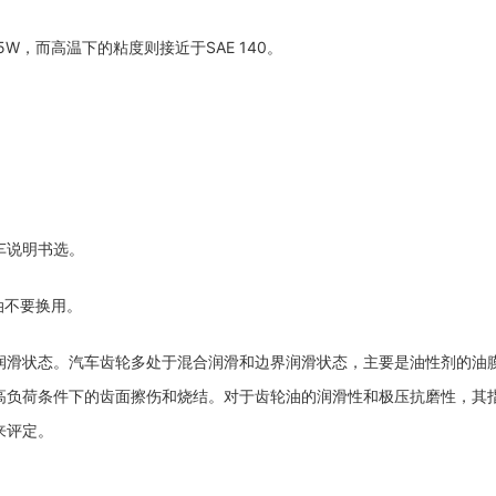
85W，而高温下的粘度则接近于SAE 140。
车说明书选。
油不要换用。
润滑状态。汽车齿轮多处于混合润滑和边界润滑状态，主要是油性剂的油
高负荷条件下的齿面擦伤和烧结。对于齿轮油的润滑性和极压抗磨性，其
来评定。