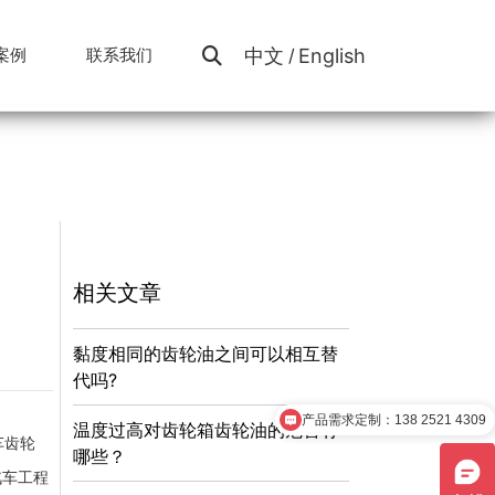
中文
English
案例
联系我们
/
风电能源
视频中心
油液云平台
工程案例
电力能源
颗粒计数器
算力液冷
相关文章
黏度相同的齿轮油之间可以相互替
代吗?
产品需求定制：138 2521 4309
温度过高对齿轮箱齿轮油的危害有
国内专做润滑油监测装置的企业！
车齿轮
哪些？
汽车工程