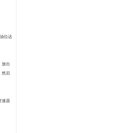
使油位达
，放出
。然后
变速器