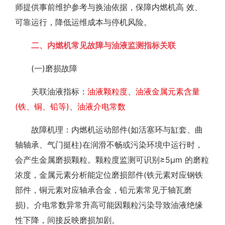
师提供事前维护参考与换油依据，保障内燃机高 效、
可靠运行，降低运维成本与停机风险。
二、内燃机常见故障与油液监测指标关联
(一)磨损故障
关联油液指标：
油液颗粒度
、
油液金属元素含量
(铁、铜、铅等)
、
油液介电常数
故障机理：内燃机运动部件(如活塞环与缸套、曲
轴轴承、气门挺柱)在润滑不畅或污染环境中运行时，
会产生金属磨损颗粒。颗粒度监测可识别≥5μm 的磨粒
浓度，金属元素分析能定位磨损部件(铁元素对应钢铁
部件，铜元素对应轴承合金，铅元素常见于轴瓦磨
损)。介电常数异常升高可能因颗粒污染导致油液绝缘
性下降，间接反映磨损加剧。