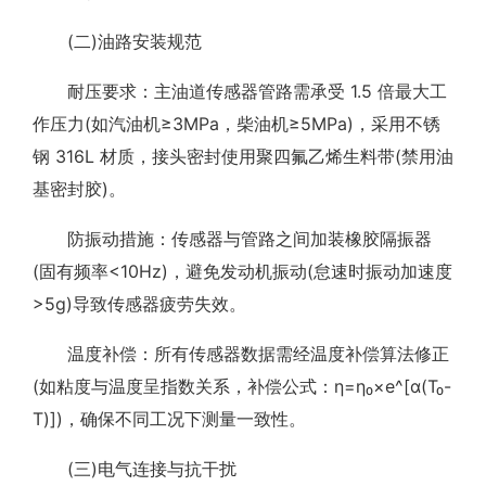
(二)油路安装规范
耐压要求：主油道传感器管路需承受 1.5 倍最大工
作压力(如汽油机≥3MPa，柴油机≥5MPa)，采用不锈
钢 316L 材质，接头密封使用聚四氟乙烯生料带(禁用油
基密封胶)。
防振动措施：传感器与管路之间加装橡胶隔振器
(固有频率<10Hz)，避免发动机振动(怠速时振动加速度
>5g)导致传感器疲劳失效。
温度补偿：所有传感器数据需经温度补偿算法修正
(如粘度与温度呈指数关系，补偿公式：η=η₀×e^[α(T₀-
T)])，确保不同工况下测量一致性。
(三)电气连接与抗干扰