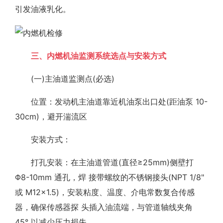
引发油液乳化。
三、内燃机油监测系统选点与安装方式
(一)主油道监测点(必选)
位置：发动机主油道靠近机油泵出口处(距油泵 10-
30cm)，避开湍流区
安装方式：
打孔安装：在主油道管道(直径≥25mm)侧壁打
Φ8-10mm 通孔，焊 接带螺纹的不锈钢接头(NPT 1/8"
或 M12×1.5)，安装粘度、温度、介电常数复合传感
器，确保传感器探 头插入油流端，与管道轴线夹角
45° 以减少压力损失。