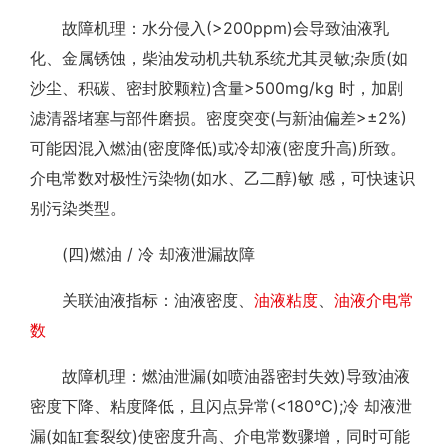
故障机理：水分侵入(>200ppm)会导致油液乳
化、金属锈蚀，柴油发动机共轨系统尤其灵敏;杂质(如
沙尘、积碳、密封胶颗粒)含量>500mg/kg 时，加剧
滤清器堵塞与部件磨损。密度突变(与新油偏差>±2%)
可能因混入燃油(密度降低)或冷却液(密度升高)所致。
介电常数对极性污染物(如水、乙二醇)敏 感，可快速识
别污染类型。
(四)燃油 / 冷 却液泄漏故障
关联油液指标：油液密度、
油液粘度
、
油液介电常
数
故障机理：燃油泄漏(如喷油器密封失效)导致油液
密度下降、粘度降低，且闪点异常(<180℃);冷 却液泄
漏(如缸套裂纹)使密度升高、介电常数骤增，同时可能