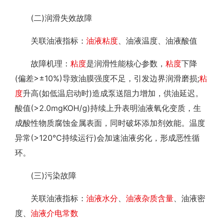
(二)润滑失效故障
关联油液指标：
油液粘度
、油液温度、油液酸值
故障机理：
粘度
是润滑性能核心参数，
粘度
下降
(偏差>±10%)导致油膜强度不足，引发边界润滑磨损;
粘
度
升高(如低温启动时)造成泵送阻力增加，供油延迟。
酸值(>2.0mgKOH/g)持续上升表明油液氧化变质，生
成酸性物质腐蚀金属表面，同时破坏添加剂效能。温度
异常(>120℃持续运行)会加速油液劣化，形成恶性循
环。
(三)污染故障
关联油液指标：
油液水分
、
油液杂质含量
、油液密
度、
油液介电常数