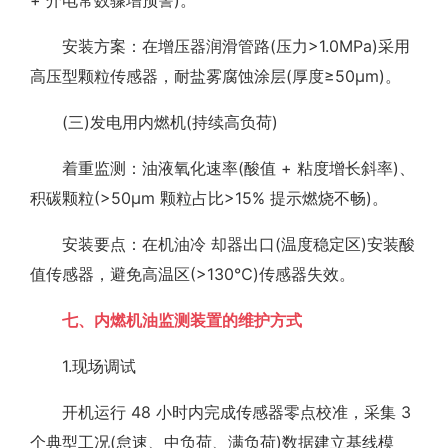
安装方案：在增压器润滑管路(压力>1.0MPa)采用
高压型颗粒传感器，耐盐雾腐蚀涂层(厚度≥50μm)。
(三)发电用内燃机(持续高负荷)
着重监测：油液氧化速率(酸值 + 粘度增长斜率)、
积碳颗粒(>50μm 颗粒占比>15% 提示燃烧不畅)。
安装要点：在机油冷 却器出口(温度稳定区)安装酸
值传感器，避免高温区(>130℃)传感器失效。
七、内燃机油监测装置的维护方式
1.现场调试
开机运行 48 小时内完成传感器零点校准，采集 3
个典型工况(怠速、中负荷、满负荷)数据建立基线模