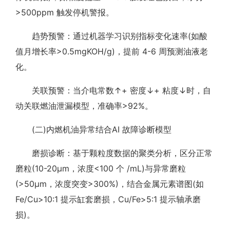
>500ppm 触发停机警报。
趋势预警：通过机器学习识别指标变化速率(如酸
值月增长率>0.5mgKOH/g)，提前 4-6 周预测油液老
化。
关联预警：当介电常数↑+ 密度↓+ 粘度↓时，自
动关联燃油泄漏模型，准确率>92%。
(二)内燃机油异常结合AI 故障诊断模型
磨损诊断：基于颗粒度数据的聚类分析，区分正常
磨粒(10-20μm，浓度<100 个 /mL)与异常磨粒
(>50μm，浓度突变>300%)，结合金属元素谱图(如
Fe/Cu>10:1 提示缸套磨损，Cu/Fe>5:1 提示轴承磨
损)。