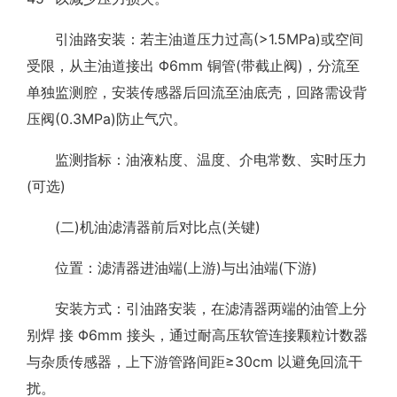
引油路安装：若主油道压力过高(>1.5MPa)或空间
受限，从主油道接出 Φ6mm 铜管(带截止阀)，分流至
单独监测腔，安装传感器后回流至油底壳，回路需设背
压阀(0.3MPa)防止气穴。
监测指标：油液粘度、温度、介电常数、实时压力
(可选)
(二)机油滤清器前后对比点(关键)
位置：滤清器进油端(上游)与出油端(下游)
安装方式：引油路安装，在滤清器两端的油管上分
别焊 接 Φ6mm 接头，通过耐高压软管连接颗粒计数器
与杂质传感器，上下游管路间距≥30cm 以避免回流干
扰。