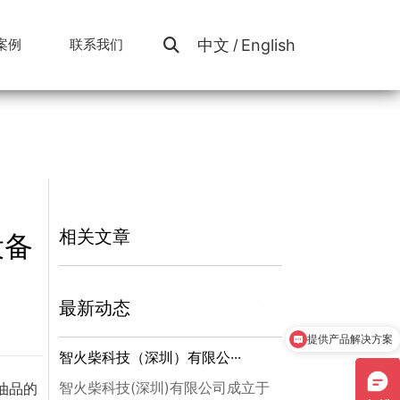
中文
English
案例
联系我们
/
便携油品检测仪器
风电能源
视频中心
工程案例
电力能源
油液云平台
算力液冷
相关文章
设备
最新动态
提供产品解决方案
智火柴科技（深圳）有限公···
智火柴科技(深圳)有限公司成立于
油品的