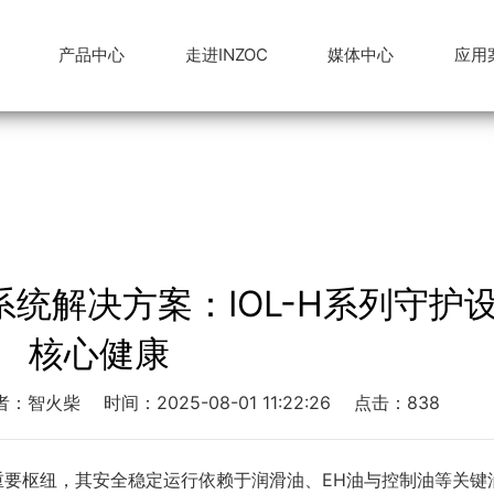
产品中心
走进INZOC
媒体中心
应用
器
动态
舶港口
公司架构
在线油液监测系统
行业新闻
煤炭能源
专家团队
技术交流
水泥重工
防爆在线油液监测系统
资质荣誉
监测系统百科
工程机械
专利证书
统解决方案：IOL-H系列守护
核心健康
者：智火柴
时间：2025-08-01 11:22:26
点击：838
重要枢纽，其安全稳定运行依赖于润滑油、EH油与控制油等关键